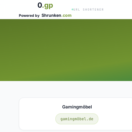
0
.gp
URL SHORTENER
Shrunken
.com
Powered by
Gamingmöbel
gamingmöbel.de