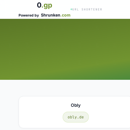
0
.gp
URL SHORTENER
Shrunken
.com
Powered by
Obly
obly.de