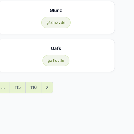
Glünz
glünz.de
Gafs
gafs.de
...
115
116