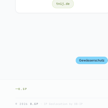
tnij.de
Gewässerschutz
0.GP
© 2026
0.GP
·
IP Geolocation by DB-IP