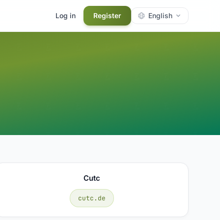
Log in
Register
English
Cutc
cutc.de