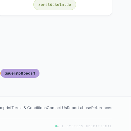
zerstückeln.de
Sauerstoffbedarf
Imprint
Terms & Conditions
Contact Us
Report abuse
References
ALL SYSTEMS OPERATIONAL