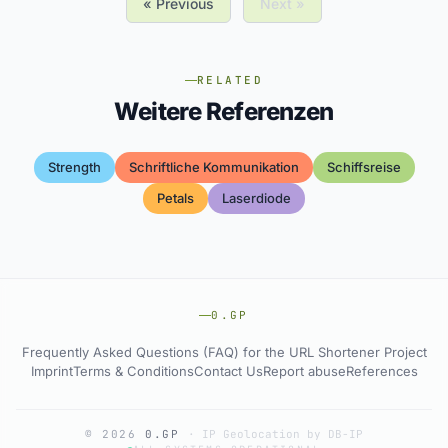
« Previous
Next »
RELATED
Weitere Referenzen
Strength
Schriftliche Kommunikation
Schiffsreise
Petals
Laserdiode
0.GP
Frequently Asked Questions (FAQ) for the URL Shortener Project
Imprint
Terms & Conditions
Contact Us
Report abuse
References
© 2026
0.GP
·
IP Geolocation by DB-IP