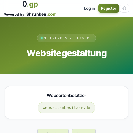
0
.gp
Log in
Register
Shrunken
.com
Powered by
REFERENCES / KEYWORD
Websitegestaltung
Webseitenbesitzer
webseitenbesitzer.de