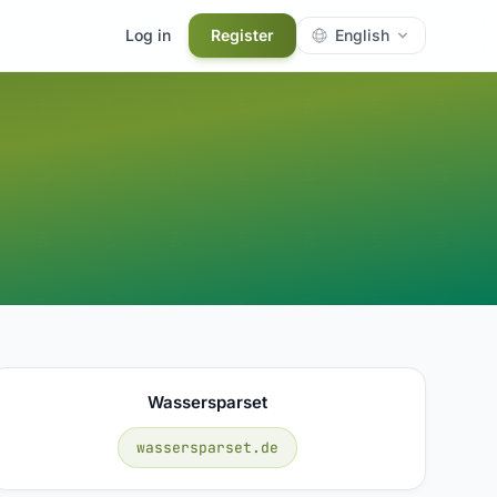
Log in
Register
English
Wassersparset
wassersparset.de