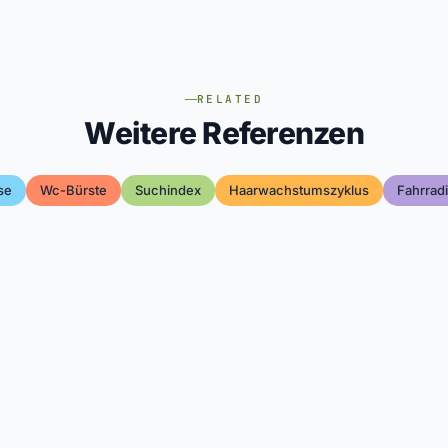
RELATED
Weitere Referenzen
se
Wc-Bürste
Suchindex
Haarwachstumszyklus
Fahrradi