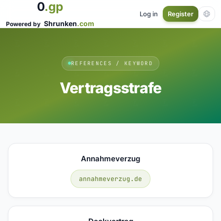
0
.gp
Log in
Register
Shrunken
.com
Powered by
REFERENCES / KEYWORD
Vertragsstrafe
Annahmeverzug
annahmeverzug.de