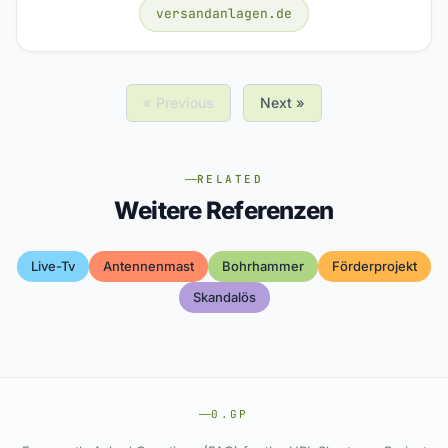
versandanlagen.de
« Previous
Next »
RELATED
Weitere Referenzen
Live-Tv
Antennenmast
Bohrhammer
Förderprojekt
Skandalös
0.GP