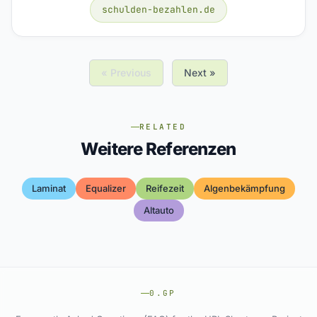
schulden-bezahlen.de
« Previous
Next »
RELATED
Weitere Referenzen
Laminat
Equalizer
Reifezeit
Algenbekämpfung
Altauto
0.GP