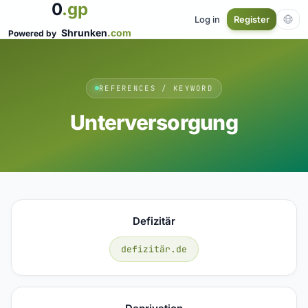
0
.gp
Log in
Register
Shrunken
.com
Powered by
REFERENCES / KEYWORD
Unterversorgung
Defizitär
defizitär.de