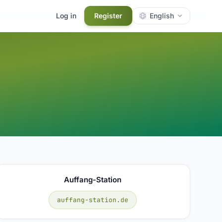
Log in
Register
English
Auffang-Station
auffang-station.de