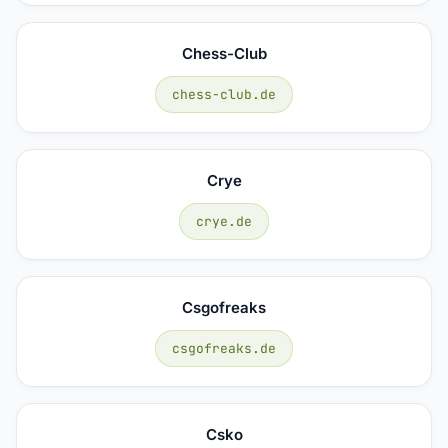
Chess-Club
chess-club.de
Crye
crye.de
Csgofreaks
csgofreaks.de
Csko