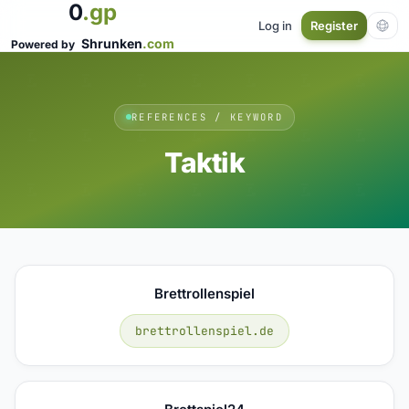
0
.gp
Log in
Register
Shrunken
.com
Powered by
REFERENCES / KEYWORD
Taktik
Brettrollenspiel
brettrollenspiel.de