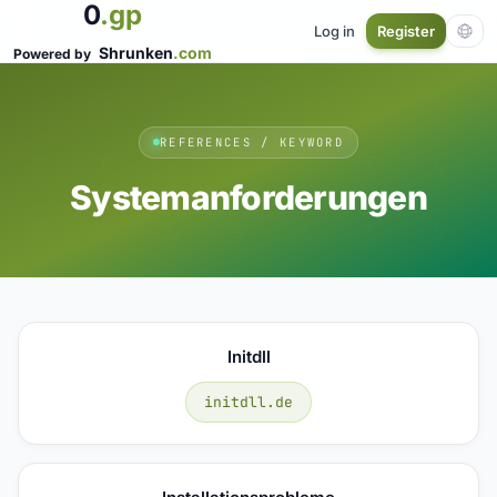
0
.gp
Log in
Register
Shrunken
.com
Powered by
REFERENCES / KEYWORD
Systemanforderungen
Initdll
initdll.de