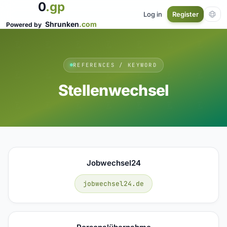
0
.gp
Log in
Register
Shrunken
.com
Powered by
REFERENCES / KEYWORD
Stellenwechsel
Jobwechsel24
jobwechsel24.de