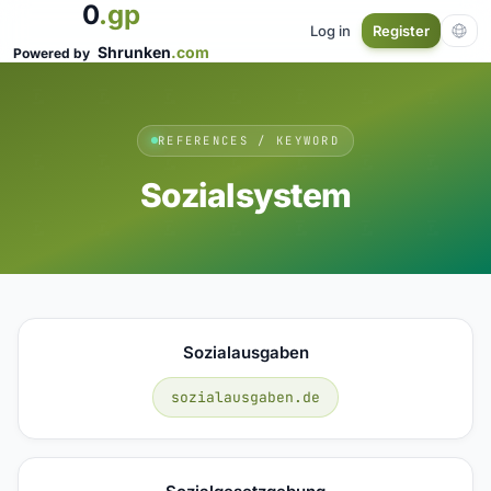
0
.gp
Log in
Register
Shrunken
.com
Powered by
REFERENCES / KEYWORD
Sozialsystem
Sozialausgaben
sozialausgaben.de