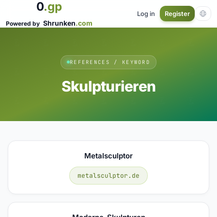
0
.gp
Log in
Register
Shrunken
.com
Powered by
REFERENCES / KEYWORD
Skulpturieren
Metalsculptor
metalsculptor.de