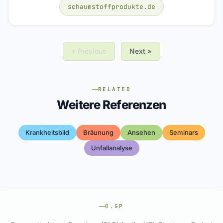
schaumstoffprodukte.de
« Previous
Next »
RELATED
Weitere Referenzen
Krankheitsbild
Bräunung
Ansehen
Seminars
Unfallanalyse
0.GP