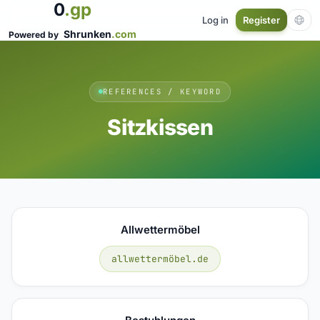
0
.gp
Log in
Register
Shrunken
.com
Powered by
REFERENCES / KEYWORD
Sitzkissen
Allwettermöbel
allwettermöbel.de