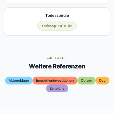
Todesspirale
todesspirale.de
RELATED
Weitere Referenzen
Aktenablage
Immobilieninvestitionen
Career
Dog
Zeitpläne