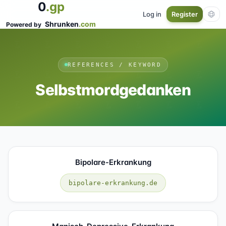
0
.gp
Log in
Register
Shrunken
.com
Powered by
REFERENCES / KEYWORD
Selbstmordgedanken
Bipolare-Erkrankung
bipolare-erkrankung.de