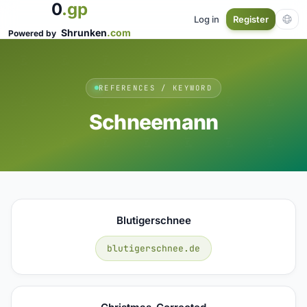
0
.gp
Log in
Register
Shrunken
.com
Powered by
REFERENCES / KEYWORD
Schneemann
Blutigerschnee
blutigerschnee.de