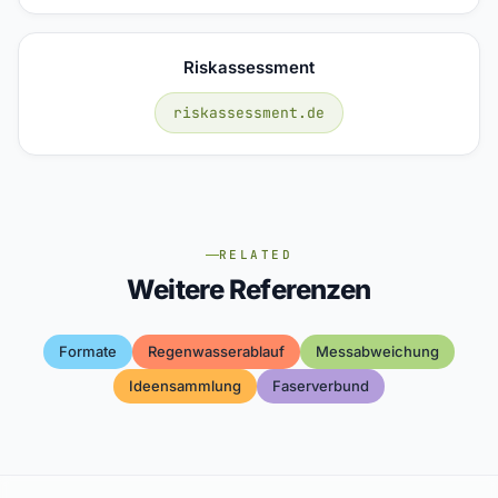
Riskassessment
riskassessment.de
RELATED
Weitere Referenzen
Formate
Regenwasserablauf
Messabweichung
Ideensammlung
Faserverbund