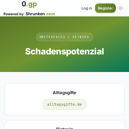
0
.gp
Log in
Register
Shrunken
.com
Powered by
REFERENCES / KEYWORD
Schadenspotenzial
Alltagsgifte
alltagsgifte.de