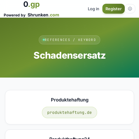
0
.gp
Log in
Register
Shrunken
.com
Powered by
REFERENCES / KEYWORD
Schadensersatz
Produktehaftung
produktehaftung.de