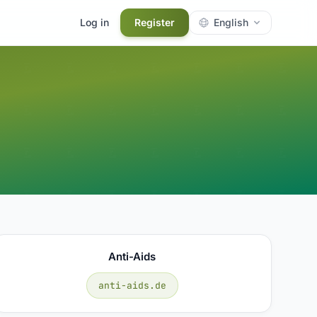
Log in
Register
English
Anti-Aids
anti-aids.de