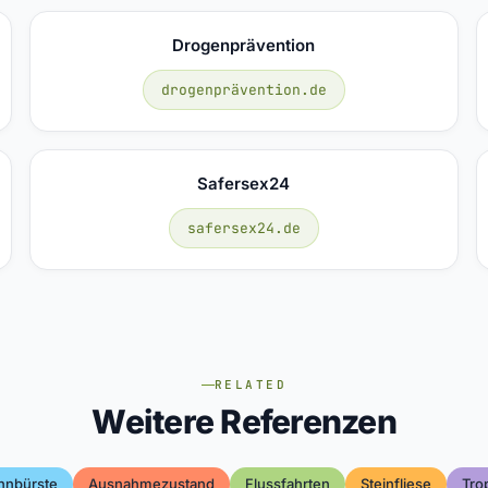
Drogenprävention
drogenprävention.de
Safersex24
safersex24.de
RELATED
Weitere Referenzen
hnbürste
Ausnahmezustand
Flussfahrten
Steinfliese
Tro