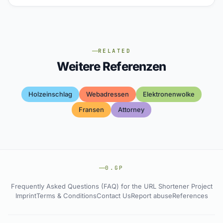
RELATED
Weitere Referenzen
Holzeinschlag
Webadressen
Elektronenwolke
Fransen
Attorney
0.GP
Frequently Asked Questions (FAQ) for the URL Shortener Project
Imprint
Terms & Conditions
Contact Us
Report abuse
References