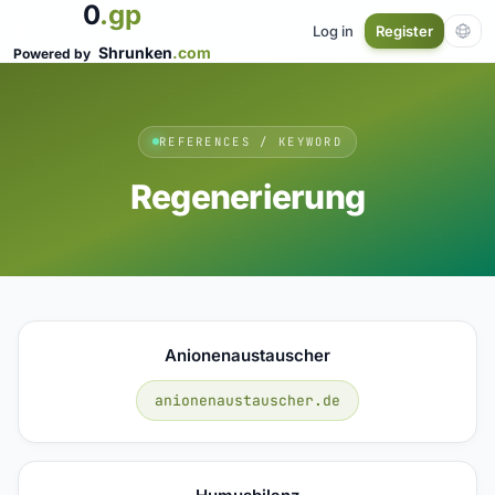
0
.gp
Log in
Register
Shrunken
.com
Powered by
REFERENCES / KEYWORD
Regenerierung
Anionenaustauscher
anionenaustauscher.de