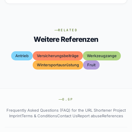
RELATED
Weitere Referenzen
Antrieb
Versicherungsbeiträge
Werkzeugzange
Wintersportausrüstung
Fruit
0.GP
Frequently Asked Questions (FAQ) for the URL Shortener Project
Imprint
Terms & Conditions
Contact Us
Report abuse
References