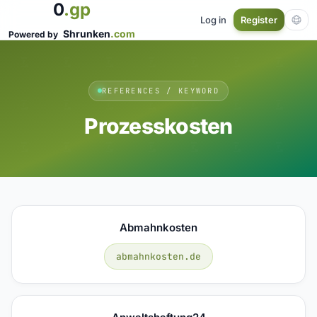
0
.gp
Log in
Register
Shrunken
.com
Powered by
REFERENCES / KEYWORD
Prozesskosten
Abmahnkosten
abmahnkosten.de