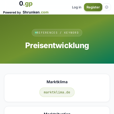
0
.gp
Log in
Register
Shrunken
.com
Powered by
REFERENCES / KEYWORD
Preisentwicklung
Marktklima
marktklima.de