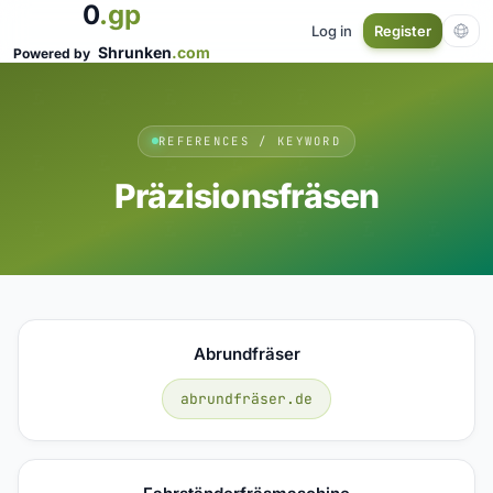
0
.gp
Log in
Register
Shrunken
.com
Powered by
REFERENCES / KEYWORD
Präzisionsfräsen
Abrundfräser
abrundfräser.de