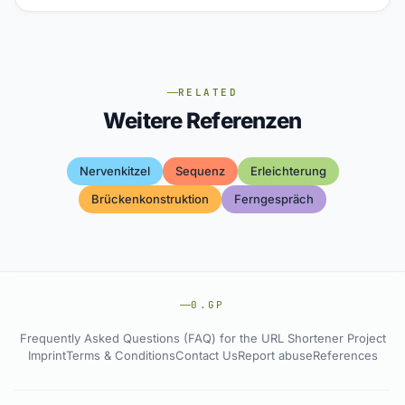
RELATED
Weitere Referenzen
Nervenkitzel
Sequenz
Erleichterung
Brückenkonstruktion
Ferngespräch
0.GP
Frequently Asked Questions (FAQ) for the URL Shortener Project
Imprint
Terms & Conditions
Contact Us
Report abuse
References