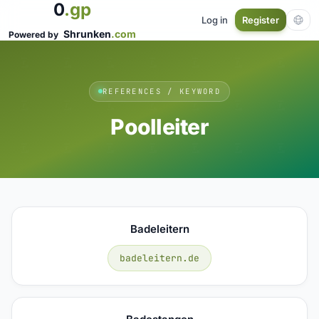
0
.gp
Log in
Register
Shrunken
.com
Powered by
REFERENCES / KEYWORD
Poolleiter
Badeleitern
badeleitern.de