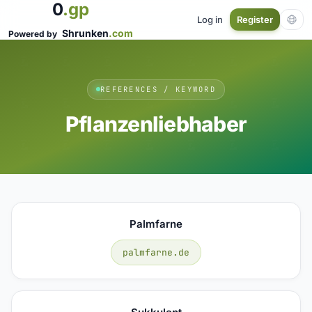
0
.gp
Log in
Register
Shrunken
.com
Powered by
REFERENCES / KEYWORD
Pflanzenliebhaber
Palmfarne
palmfarne.de