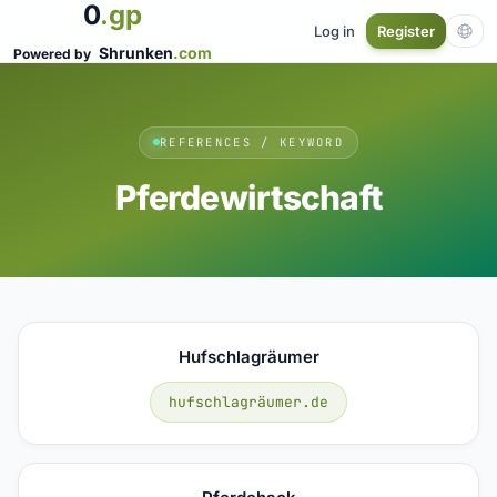
0
.gp
Log in
Register
Shrunken
.com
Powered by
REFERENCES / KEYWORD
Pferdewirtschaft
Hufschlagräumer
hufschlagräumer.de