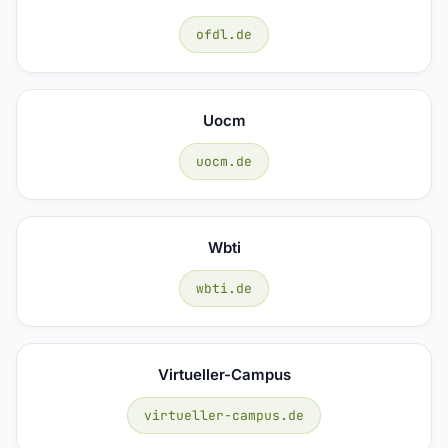
ofdl.de
Uocm
uocm.de
Wbti
wbti.de
Virtueller-Campus
virtueller-campus.de