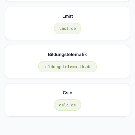
Lmst
lmst.de
Bildungstelematik
bildungstelematik.de
Cslc
cslc.de