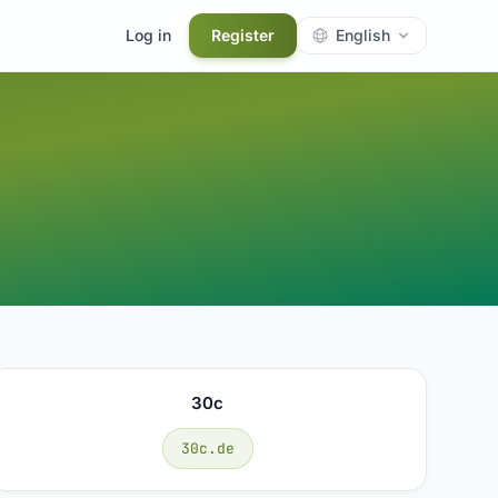
Log in
Register
English
30c
30c.de