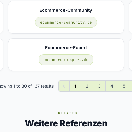
Ecommerce-Community
ecommerce-community.de
Ecommerce-Expert
ecommerce-expert.de
howing
1
to
30
of
137
results
1
2
3
4
5
RELATED
Weitere Referenzen