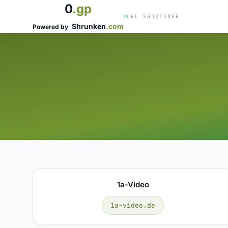
0
.gp
URL SHORTENER
Shrunken
.com
Powered by
1a-Video
1a-video.de