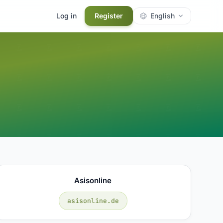
Log in
Register
English
Asisonline
asisonline.de