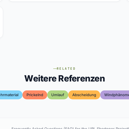
RELATED
Weitere Referenzen
hrmaterial
Prickelnd
Umlauf
Abscheidung
Windphänom
Frequently Asked Questions (FAQ) for the URL Shortener Project