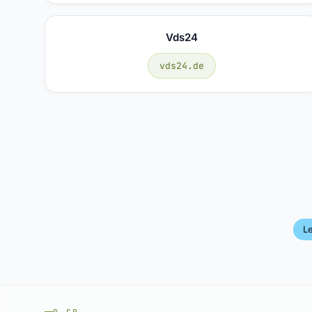
Vds24
vds24.de
Le
0.GP