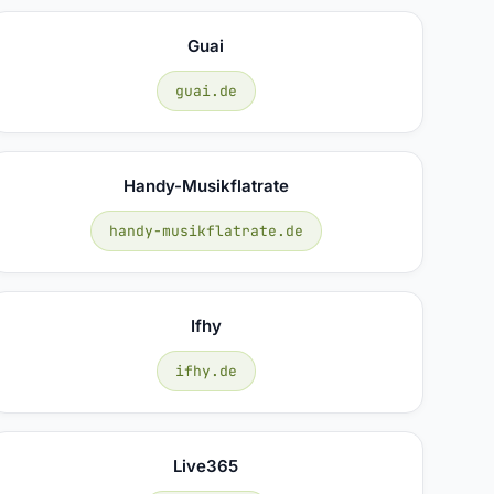
Guai
guai.de
Handy-Musikflatrate
handy-musikflatrate.de
Ifhy
ifhy.de
Live365