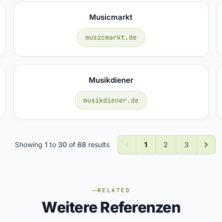
Musicmarkt
musicmarkt.de
Musikdiener
musikdiener.de
Showing
1
to
30
of
68
results
1
2
3
RELATED
Weitere Referenzen