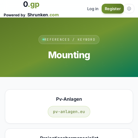
0
.gp
Log in
Register
Shrunken
.com
Powered by
REFERENCES / KEYWORD
Mounting
Pv-Anlagen
pv-anlagen.eu