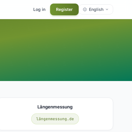
Log in
Register
English
Längenmessung
längenmessung.de