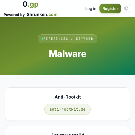
0
.gp
Log in
Register
Shrunken
.com
Powered by
REFERENCES / KEYWORD
Malware
Anti-Rootkit
anti-rootkit.de