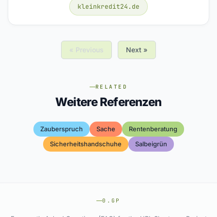
kleinkredit24.de
« Previous
Next »
RELATED
Weitere Referenzen
Zauberspruch
Sache
Rentenberatung
Sicherheitshandschuhe
Salbeigrün
0.GP