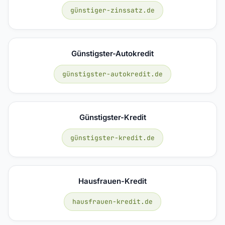
günstiger-zinssatz.de
Günstigster-Autokredit
günstigster-autokredit.de
Günstigster-Kredit
günstigster-kredit.de
Hausfrauen-Kredit
hausfrauen-kredit.de