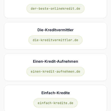
der-beste-onlinekredit.de
Die-Kreditvermittler
die-kreditvermittler.de
Einen-Kredit-Aufnehmen
einen-kredit-aufnehmen.de
Einfach-Kredite
einfach-kredite.de