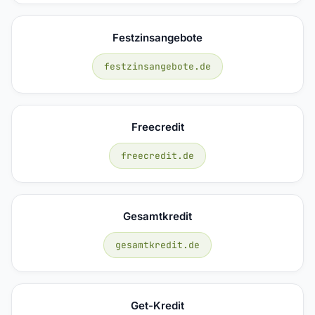
Festzinsangebote
festzinsangebote.de
Freecredit
freecredit.de
Gesamtkredit
gesamtkredit.de
Get-Kredit