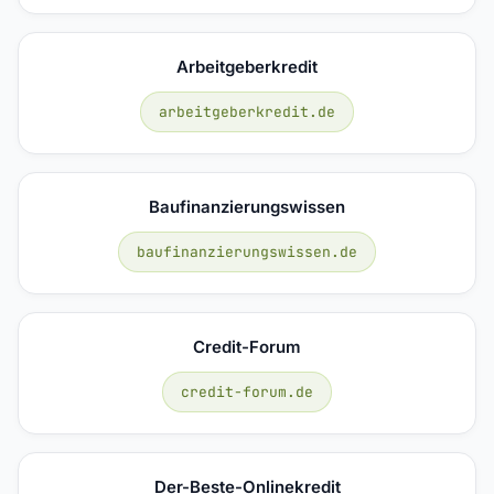
Arbeitgeberkredit
arbeitgeberkredit.de
Baufinanzierungswissen
baufinanzierungswissen.de
Credit-Forum
credit-forum.de
Der-Beste-Onlinekredit