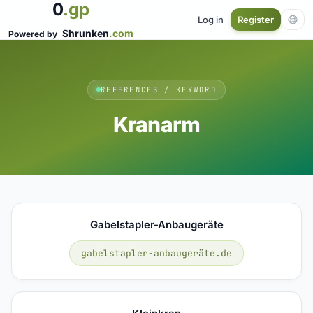
0
.gp
Log in
Register
Shrunken
.com
Powered by
REFERENCES / KEYWORD
Kranarm
Gabelstapler-Anbaugeräte
gabelstapler-anbaugeräte.de