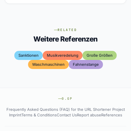
RELATED
Weitere Referenzen
Sanktionen
Musikveredelung
Große Größen
Waschmaschinen
Fahnenstange
0.GP
Frequently Asked Questions (FAQ) for the URL Shortener Project
Imprint
Terms & Conditions
Contact Us
Report abuse
References