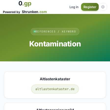
0
.gp
Log in
Register
Shrunken
.com
Powered by
REFERENCES / KEYWORD
Kontamination
Altlastenkataster
altlastenkataster.de