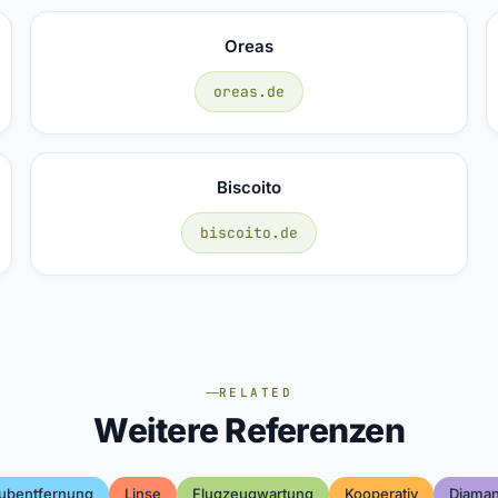
Oreas
oreas.de
Biscoito
biscoito.de
RELATED
Weitere Referenzen
ubentfernung
Linse
Flugzeugwartung
Kooperativ
Diaman