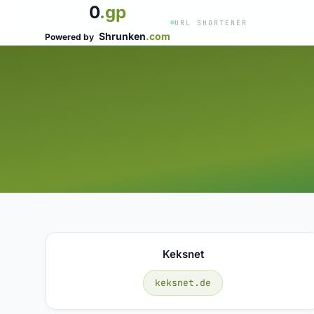
0
.gp
URL SHORTENER
Shrunken
.com
Powered by
Keksnet
keksnet.de