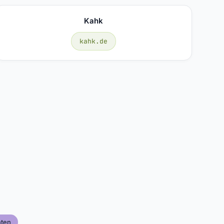
Kahk
kahk.de
ten