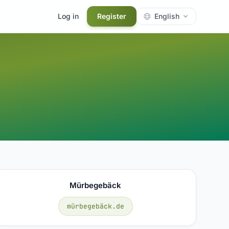
Log in
Register
English
Mürbegebäck
mürbegebäck.de