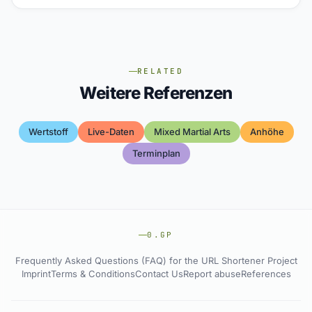
RELATED
Weitere Referenzen
Wertstoff
Live-Daten
Mixed Martial Arts
Anhöhe
Terminplan
0.GP
Frequently Asked Questions (FAQ) for the URL Shortener Project
Imprint
Terms & Conditions
Contact Us
Report abuse
References