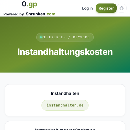
0
.gp
Log in
Register
Shrunken
.com
Powered by
REFERENCES / KEYWORD
Instandhaltungskosten
Instandhalten
instandhalten.de