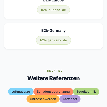
B2b-Europe
b2b-europe.de
B2b-Germany
b2b-germany.de
RELATED
Weitere Referenzen
Luftmatratze
Schadensbegrenzung
Segeltechnik
Ohrbeschwerden
Kartenset