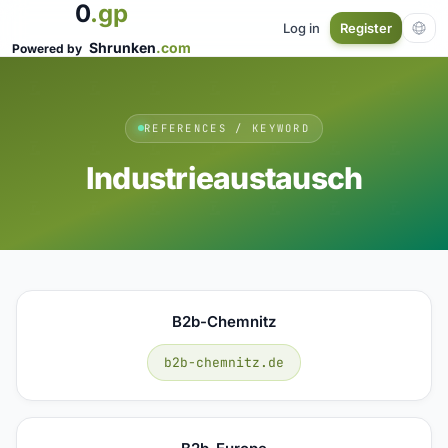
0
.gp
Log in
Register
Shrunken
.com
Powered by
REFERENCES / KEYWORD
Industrieaustausch
B2b-Chemnitz
b2b-chemnitz.de