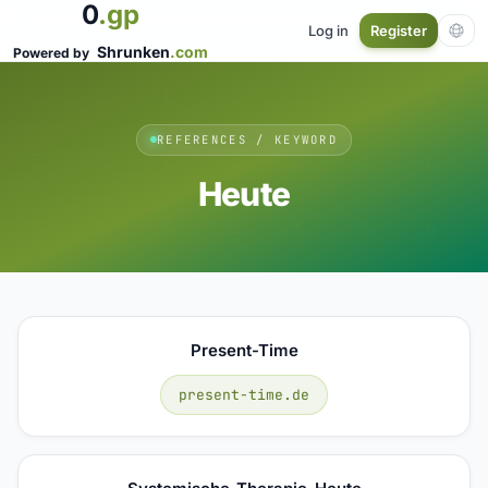
0
.gp
Log in
Register
Shrunken
.com
Powered by
REFERENCES / KEYWORD
Heute
Present-Time
present-time.de