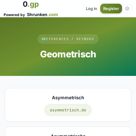
0
.gp
Log in
Register
Shrunken
.com
Powered by
REFERENCES / KEYWORD
Geometrisch
Asymmetrisch
asymmetrisch.de