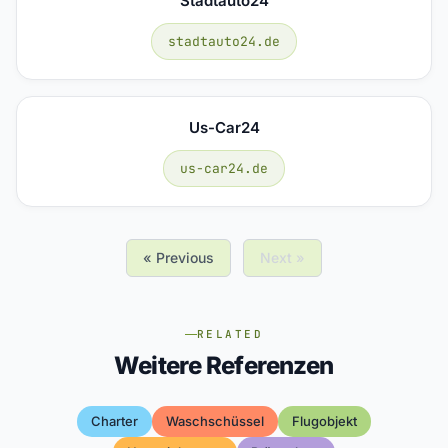
Stadtauto24
stadtauto24.de
Us-Car24
us-car24.de
« Previous
Next »
RELATED
Weitere Referenzen
Charter
Waschschüssel
Flugobjekt