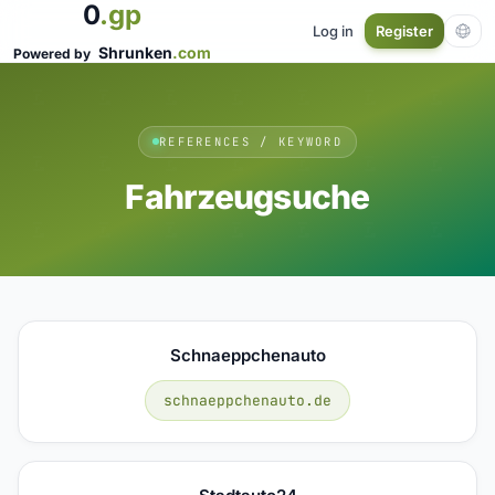
0
.gp
Log in
Register
Shrunken
.com
Powered by
REFERENCES / KEYWORD
Fahrzeugsuche
Schnaeppchenauto
schnaeppchenauto.de