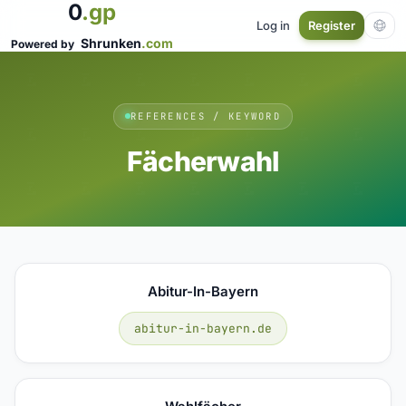
0
.gp
Log in
Register
Shrunken
.com
Powered by
REFERENCES / KEYWORD
Fächerwahl
Abitur-In-Bayern
abitur-in-bayern.de