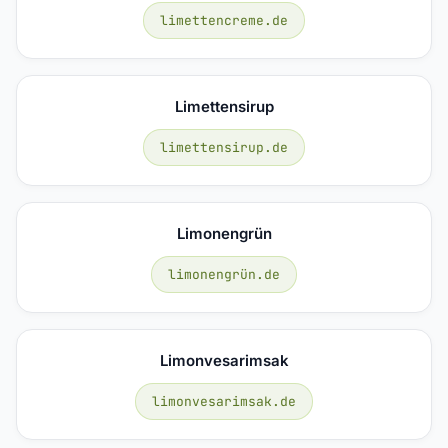
limettencreme.de
Limettensirup
limettensirup.de
Limonengrün
limonengrün.de
Limonvesarimsak
limonvesarimsak.de