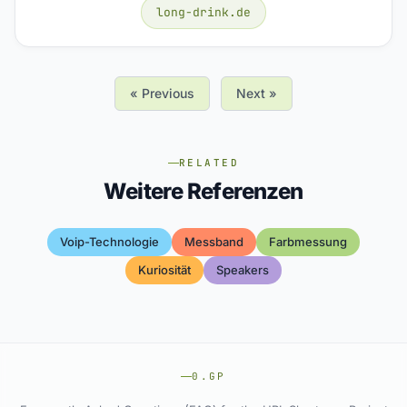
long-drink.de
« Previous
Next »
RELATED
Weitere Referenzen
Voip-Technologie
Messband
Farbmessung
Kuriosität
Speakers
0.GP