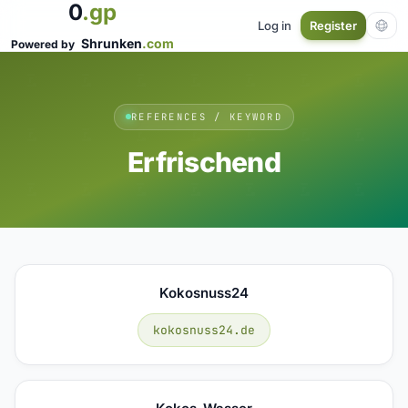
0
.gp
Log in
Register
Shrunken
.com
Powered by
REFERENCES / KEYWORD
Erfrischend
Kokosnuss24
kokosnuss24.de