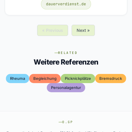
dauerverdienst.de
« Previous
Next »
RELATED
Weitere Referenzen
Rheuma
Begleichung
Picknickplätze
Bremsdruck
Personalagentur
0.GP