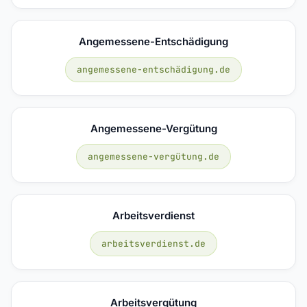
Angemessene-Entschädigung
angemessene-entschädigung.de
Angemessene-Vergütung
angemessene-vergütung.de
Arbeitsverdienst
arbeitsverdienst.de
Arbeitsvergütung