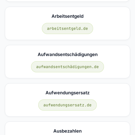
Arbeitsentgeld
arbeitsentgeld.de
Aufwandsentschädigungen
aufwandsentschädigungen.de
Aufwendungsersatz
aufwendungsersatz.de
Ausbezahlen