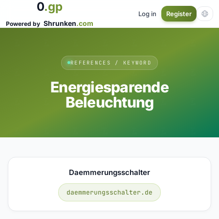
0
.gp
Log in
Register
Shrunken
.com
Powered by
REFERENCES / KEYWORD
Energiesparende
Beleuchtung
Daemmerungsschalter
daemmerungsschalter.de